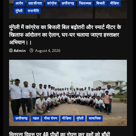
आरोप
उदासीनता
कांग्रेस
छत्तीसगढ़
जिलाध्यक्ष
बिजली
मीडिया
मुंगेली
राजनीति
मुंगेली में कांग्रेस का बिजली बिल बढ़ोतरी और स्मार्ट मीटर के
खिलाफ आंदोलन का ऐलान, घर-घर चलाया जाएगा हस्ताक्षर
अभियान।।
Admin
August 4, 2026
छत्तीसगढ़
पहल
पौधा रोपण
मीडिया
मुंगेली
सामाजिक
मित्रता दिवस पर 40 पौधों का रोपण कर वृक्षों को बाँधी