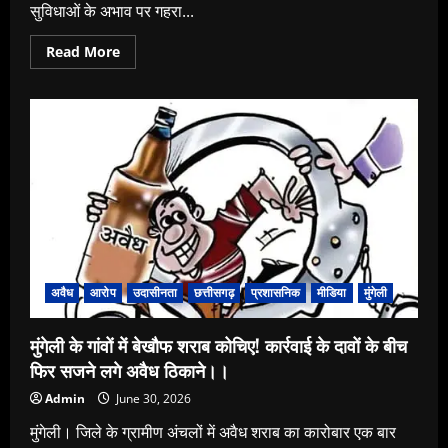
सुविधाओं के अभाव पर गहरा...
Read
Read More
more
about
भू-
माफिया
सावधान!
अब
जागरूक
हो
रही
है
जनता,
मूलभूत
सुविधाओं
के
लिए
वार्डवासियों
ने
अवैध
आरोप
उदासीनता
छत्तीसगढ़
प्रशासनिक
मीडिया
मुंगेली
बुलंद
की
आवाज
मुंगेली के गांवों में बेखौफ शराब कोचिए! कार्रवाई के दावों के बीच
फिर सजने लगे अवैध ठिकाने।।
Admin
June 30, 2026
मुंगेली। जिले के ग्रामीण अंचलों में अवैध शराब का कारोबार एक बार