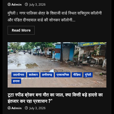
Admin
July 3, 2026
मुंगेली। नगर पालिका क्षेत्र के शिवाजी वार्ड स्थित सचिपुरम कॉलोनी
और पंडित दीनदयाल वार्ड की सोनकर कॉलोनी...
Read
Read More
more
about
“कॉलोनी
बसाकर
छोड़
दिया
भगवान
भरोसे!
16
साल
से
मूलभूत
उदासीनता
कलेक्टर
छत्तीसगढ़
प्रशासनिक
मीडिया
मुंगेली
सुविधाओं
से
हादसा
वंचित
कॉलोनीवासी
अब
टूटा स्पीड ब्रेकर बना मौत का जाल, क्या किसी बड़े हादसे का
आर-
पार
इंतजार कर रहा प्रशासन ?”
के
मूड
में,
Admin
July 3, 2026
अवैध