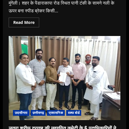
प्लाटिंग
मुंगेली। शहर के पेंडाराकापा रोड स्थित पानी टंकी के सामने नली के
करने
वालों
ऊपर बना स्पीड ब्रेकर किसी...
पर
कार्रवाई
की
Read
Read More
मांग
more
तेज।”
about
टूटा
स्पीड
ब्रेकर
बना
मौत
का
जाल,
क्या
किसी
बड़े
हादसे
का
इंतजार
कर
रहा
प्रशासन
?”
उदासीनता
छत्तीसगढ़
प्रशासनिक
वक्फ बोर्ड
लूतरा शरीफ दरगाह की नवगठित कमेटी के 6 पदाधिकारियों ने