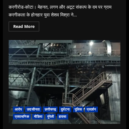
करगीरोड-कोटा। मेहनत, लगन और अटूट संकल्प के दम पर ग्राम
करगीकला के होनहार युवा शेशव मिश्रा ने...
Read
Read More
more
about
“मेहनत
की
मिसाल
बने
शेशव,
सीए
बनकर
बढ़ाया
क्षेत्र
का
सम्मान।
आरोप
उदासीनता
छत्तीसगढ़
दुर्घटना
पुलिस
प्रदर्शन
प्रशासनिक
मीडिया
मुंगेली
हादसा