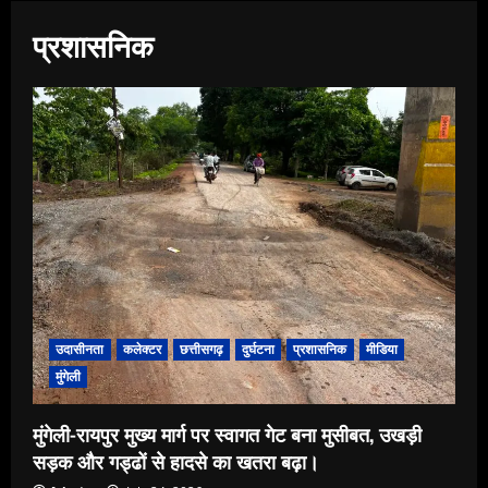
प्रशासनिक
उदासीनता
कलेक्टर
छत्तीसगढ़
दुर्घटना
प्रशासनिक
मीडिया
मुंगेली
मुंगेली-रायपुर मुख्य मार्ग पर स्वागत गेट बना मुसीबत, उखड़ी
सड़क और गड्ढों से हादसे का खतरा बढ़ा।