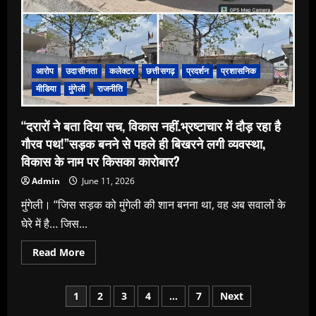
आरोप
उदासीनता
कलेक्टर
छत्तीसगढ़
प्रदर्शन
प्रशासनिक
मीडिया
मुंगेली
राजनीति
“दरारों ने बता दिया सच, विकास नहीं.भ्रष्टाचार में दौड़ रहा है
गौरव पथ!”सड़क बनने से पहले ही बिखरने लगी व्यवस्था,
विकास के नाम पर किसका कारोबार?
Admin
June 11, 2026
मुंगेली। “जिस सड़क को मुंगेली की शान बनना था, वह अब सवालों के
घेरे में है… जिस...
Read
Read More
more
about
“दरारों
Posts
ने
1
2
3
4
…
7
Next
बता
दिया