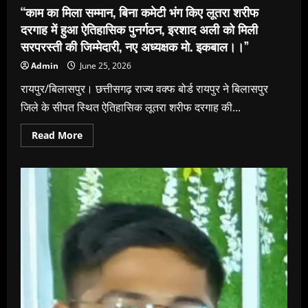
“काम का मिला सम्मान, बिना कमेटी भंग किए लूतरा शरीफ
दरगाह में हुआ ऐतिहासिक पुनर्गठन, इरशाद अली को मिली
सरपरस्ती की जिम्मेदारी, नए अध्यक्षक मो. इकबाल।।”
Admin
June 25, 2026
रायपुर/बिलासपुर। छत्तीसगढ़ राज्य वक्फ बोर्ड रायपुर ने बिलासपुर
जिले के सीपत स्थित ऐतिहासिक लूतरा शरीफ दरगाह की...
Read
Read More
more
about
“काम
का
मिला
सम्मान,
बिना
कमेटी
भंग
किए
लूतरा
शरीफ
दरगाह
में
हुआ
ऐतिहासिक
पुनर्गठन,
इरशाद