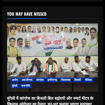
pagination
सच,
विकास
नहीं.भ्रष्टाचार
में
YOU MAY HAVE MISSED
दौड़
रहा
है
गौरव
पथ!”सड़क
बनने
से
पहले
ही
बिखरने
लगी
व्यवस्था,
विकास
के
नाम
पर
किसका
कारोबार?
आरोप
उदासीनता
कांग्रेस
छत्तीसगढ़
जिलाध्यक्ष
बिजली
मीडिया
मुंगेली
राजनीति
मुंगेली में कांग्रेस का बिजली बिल बढ़ोतरी और स्मार्ट मीटर के
खिलाफ आंदोलन का ऐलान, घर-घर चलाया जाएगा हस्ताक्षर