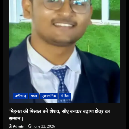
अली
को
मिली
सरपरस्ती
की
जिम्मेदारी,
नए
अध्यक्षक
मो.
इकबाल।।”
छत्तीसगढ़
पहल
प्रशासनिक
मीडिया
“मेहनत की मिसाल बने शेशव, सीए बनकर बढ़ाया क्षेत्र का
सम्मान।
Admin
June 22, 2026