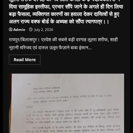
दिया सामूहिक इस्तीफा, प्रभार सौंपे जाने के अगले ही दिन लिया
बड़ा फैसला, व्यक्तिगत कारणों का हवाला देकर दायित्वों से हुए
अलग राज्य वक्फ बोर्ड के अध्यक्ष को सौंपा त्यागपत्र।।
Admin
July 2, 2026
रायपुर/बिलासपुर। प्रदेश की सबसे बड़ी दरगाह लूतरा शरीफ, शाही
नूरानी मस्जिद एवं दारुल उलूम फैज़ाने बाबा इंसान...
Read
Read More
more
about
लूतरा
शरीफ
दरगाह
की
नवगठित
कमेटी
के
6
पदाधिकारियों
ने
दिया
सामूहिक
इस्तीफा,
प्रभार
सौंपे