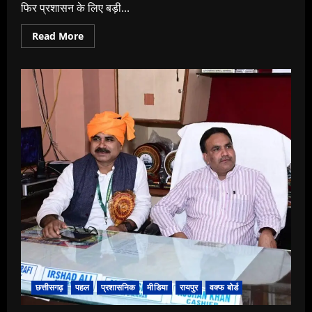
फिर प्रशासन के लिए बड़ी...
Read
Read More
more
about
मुंगेली
के
गांवों
में
बेखौफ
शराब
कोचिए!
कार्रवाई
के
दावों
के
बीच
फिर
सजने
लगे
अवैध
ठिकाने।।
छत्तीसगढ़
पहल
प्रशासनिक
मीडिया
रायपुर
वक्फ बोर्ड