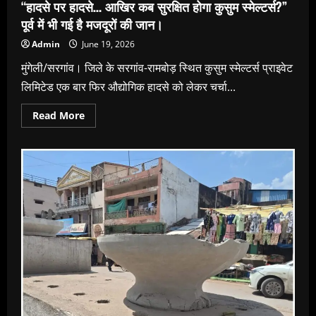
“हादसे पर हादसे… आखिर कब सुरक्षित होगा कुसुम स्मेल्टर्स?”
पूर्व में भी गई है मजदूरों की जान।
Admin
June 19, 2026
मुंगेली/सरगांव। जिले के सरगांव-रामबोड़ स्थित कुसुम स्मेल्टर्स प्राइवेट
लिमिटेड एक बार फिर औद्योगिक हादसे को लेकर चर्चा...
Read
Read More
more
about
“हादसे
पर
हादसे…
आखिर
कब
सुरक्षित
होगा
कुसुम
स्मेल्टर्स?”
पूर्व
में
भी
गई
है
मजदूरों
की
जान।