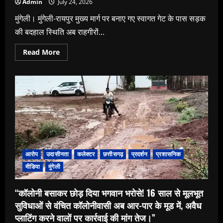
Admin
July 24, 2026
मुंगेली। मुंगेली-रायपुर मुख्य मार्ग पर बनाए गए स्वागत गेट के पास सड़क
की बदहाल स्थिति अब राहगीरों...
Read
Read More
more
about
मुंगेली-
रायपुर
मुख्य
मार्ग
पर
स्वागत
गेट
बना
मुसीबत,
उखड़ी
सड़क
और
आरोप
उदासीनता
कलेक्टर
छत्तीसगढ़
प्रदर्शन
प्रशासनिक
गड्ढों
से
मीडिया
मुंगेली
हादसे
का
खतरा
“कॉलोनी बसाकर छोड़ दिया भगवान भरोसे! 16 साल से मूलभूत
बढ़ा।
सुविधाओं से वंचित कॉलोनीवासी अब आर-पार के मूड में, अवैध
प्लाटिंग करने वालों पर कार्रवाई की मांग तेज।”