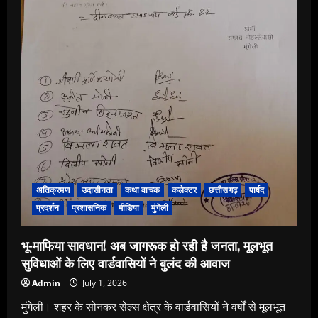
जाने
के
अगले
ही
दिन
लिया
बड़ा
फैसला,
व्यक्तिगत
कारणों
का
हवाला
देकर
दायित्वों
से
हुए
अलग
राज्य
वक्फ
अतिक्रमण
उदासीनता
कथा वाचक
कलेक्टर
छत्तीसगढ़
पार्षद
बोर्ड
के
प्रदर्शन
प्रशासनिक
मीडिया
मुंगेली
अध्यक्ष
को
सौंपा
त्यागपत्र।।
भू-माफिया सावधान! अब जागरूक हो रही है जनता, मूलभूत
सुविधाओं के लिए वार्डवासियों ने बुलंद की आवाज
Admin
July 1, 2026
मुंगेली। शहर के सोनकर सेल्स क्षेत्र के वार्डवासियों ने वर्षों से मूलभूत