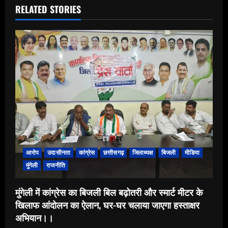
RELATED STORIES
आरोप
उदासीनता
कांग्रेस
छत्तीसगढ़
जिलाध्यक्ष
बिजली
मीडिया
मुंगेली
राजनीति
मुंगेली में कांग्रेस का बिजली बिल बढ़ोतरी और स्मार्ट मीटर के
खिलाफ आंदोलन का ऐलान, घर-घर चलाया जाएगा हस्ताक्षर
अभियान।।