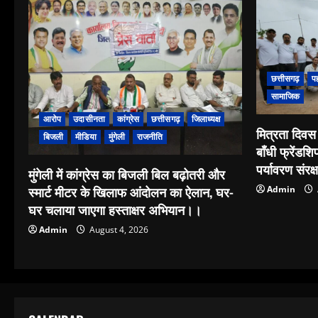
छत्तीसगढ़
प
सामाजिक
आरोप
उदासीनता
कांग्रेस
छत्तीसगढ़
जिलाध्यक्ष
मित्रता दिवस 
बिजली
मीडिया
मुंगेली
राजनीति
बाँधी फ्रेंडशि
पर्यावरण संरक
मुंगेली में कांग्रेस का बिजली बिल बढ़ोतरी और
स्मार्ट मीटर के खिलाफ आंदोलन का ऐलान, घर-
Admin
घर चलाया जाएगा हस्ताक्षर अभियान।।
Admin
August 4, 2026