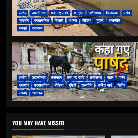
आरोप
उदासीनता
कहा गए पार्षद
कांग्रेस
छत्तीसगढ़
जिलाध्यक्ष
पार्षद
प्रदर्शन
प्रशासनिक
बिजली
भाजपा
मीडिया
मुंगेली
राजनीति
सफाई
स्वास्थ्य
आरोप
उदासीनता
कलेक्टर
कहा गए पार्षद
छत्तीसगढ़
पहल
पार्षद
प्रदर्शन
प्रशासनिक
मीडिया
मुंगेली
राजनीति
राजेंद्र वार्ड
शिविर
सफाई
स्वास्थ्य
YOU MAY HAVE MISSED