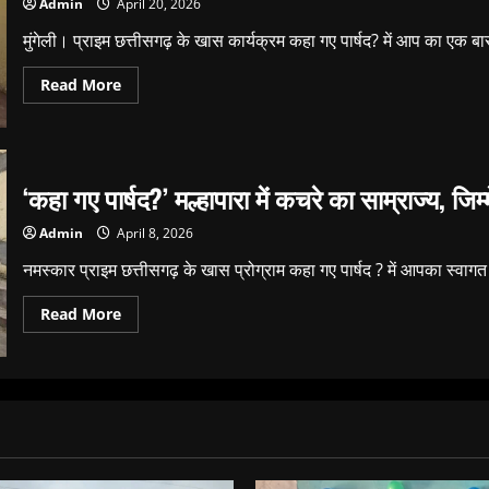
अव्वल,
Admin
April 20, 2026
वार्ड
की
मुंगेली। प्राइम छत्तीसगढ़ के खास कार्यक्रम कहा गए पार्षद? में आप का एक बा
सफाई
में
फिसड्डी,
Read
Read More
नगर
more
पालिका
about
के
कहा
तीन
गए
वार्ड
पार्षद?
के
—
जनप्रतिनिधियों
‘कहा गए पार्षद?’ मल्हापारा में कचरे का साम्राज्य, जिम
काली
की
माई
खोली
वार्ड
पोल,
Admin
April 8, 2026
बना
देखिए
मुसीबत
कौन
का
नमस्कार प्राइम छत्तीसगढ़ के खास प्रोग्राम कहा गए पार्षद ? में आपका स्वाग
है
अड्डा,
?
जिम्मेदार
Read
बेखबर!
Read More
more
about
‘कहा
गए
पार्षद?’
मल्हापारा
में
कचरे
का
साम्राज्य,
जिम्मेदार