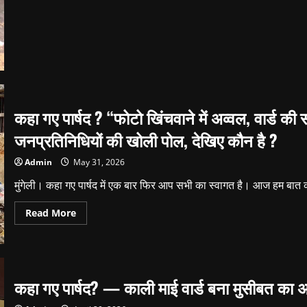
बोर्ड
के
नीचे
कचरे
का
अंबार,विनोबा
भावे
वार्ड
में
पसरी
गंदगी
कहा गए पार्षद ? “फोटो खिंचवाने में अव्वल, वार्ड की
ने
खोली
निष्क्रियता
जनप्रतिनिधियों की खोली पोल, देखिए कौन है ?
की
पोल,
रहवासियों
Admin
May 31, 2026
में
आक्रोश।
मुंगेली। कहा गए पार्षद में एक बार फिर आप सभी का स्वागत है। आज हम बात करे
Read
Read More
more
about
कहा
गए
पार्षद
?
“फोटो
कहा गए पार्षद? — काली माई वार्ड बना मुसीबत का अड
खिंचवाने
में