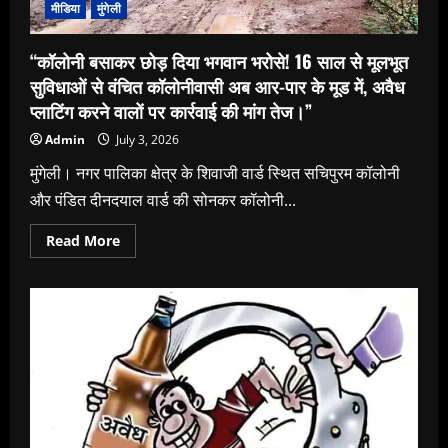
जंतर-
मीडिया
मुंगेली
मंतर
पर
35
“कॉलोनी बसाकर छोड़ दिया भगवान भरोसे! 16 साल से मूलभूत
दिनों
से
सुविधाओं से वंचित कॉलोनीवासी अब आर-पार के मूड में, अवैध
जारी
था
प्लाटिंग करने वालों पर कार्रवाई की मांग तेज।”
आंदोलन,
Gen-
Admin
July 3, 2026
Z
कि
हुई
मुंगेली। नगर पालिका क्षेत्र के शिवाजी वार्ड स्थित सचिपुरम कॉलोनी
जीत।।
और पंडित दीनदयाल वार्ड की सोनकर कॉलोनी...
Read
Read More
more
about
“कॉलोनी
बसाकर
छोड़
दिया
भगवान
भरोसे!
16
साल
से
मूलभूत
सुविधाओं
से