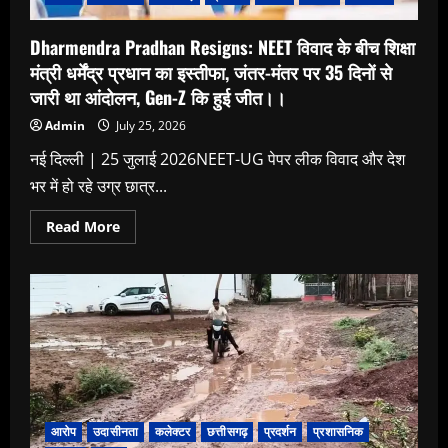
अभियान।।
Dharmendra Pradhan Resigns: NEET विवाद के बीच शिक्षा
मंत्री धर्मेंद्र प्रधान का इस्तीफा, जंतर-मंतर पर 35 दिनों से
जारी था आंदोलन, Gen-Z कि हुई जीत।।
Admin
July 25, 2026
नई दिल्ली | 25 जुलाई 2026NEET-UG पेपर लीक विवाद और देश
भर में हो रहे उग्र छात्र...
Read
Read More
more
about
Dharmendra
Pradhan
Resigns:
NEET
विवाद
के
बीच
शिक्षा
मंत्री
धर्मेंद्र
प्रधान
का
आरोप
उदासीनता
कलेक्टर
छत्तीसगढ़
प्रदर्शन
प्रशासनिक
इस्तीफा,