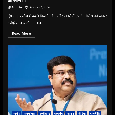
अभियान।।
Admin
August 4, 2026
मुंगेली। प्रदेश में बढ़ते बिजली बिल और स्मार्ट मीटर के विरोध को लेकर
कांग्रेस ने आंदोलन तेज...
Read
Read More
more
about
मुंगेली
में
कांग्रेस
का
बिजली
बिल
बढ़ोतरी
और
स्मार्ट
मीटर
के
खिलाफ
आंदोलन
का
ऐलान,
घर-
घर
चलाया
जाएगा
हस्ताक्षर
आरोप
उदासीनता
छत्तीसगढ़
प्रदर्शन
भाजपा
मीडिया
राजनीति