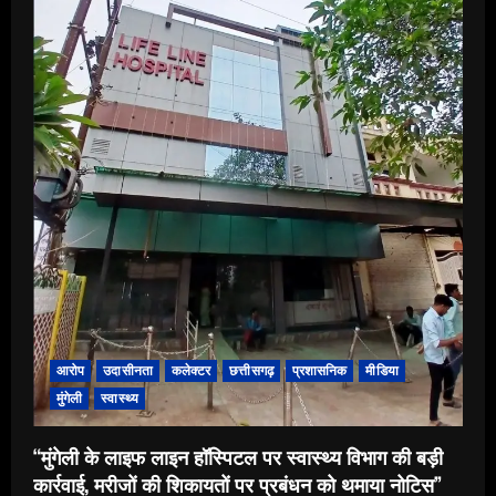
बोर्ड
के
नीचे
कचरे
का
अंबार,विनोबा
भावे
वार्ड
में
पसरी
गंदगी
ने
खोली
निष्क्रियता
की
पोल,
रहवासियों
में
आक्रोश।
आरोप
उदासीनता
कलेक्टर
छत्तीसगढ़
प्रशासनिक
मीडिया
मुंगेली
स्वास्थ्य
“मुंगेली के लाइफ लाइन हॉस्पिटल पर स्वास्थ्य विभाग की बड़ी
कार्रवाई, मरीजों की शिकायतों पर प्रबंधन को थमाया नोटिस”