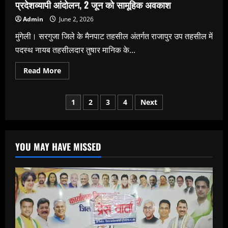
प्रदेशव्यापी आंदोलन, 2 जून को सामूहिक अवकाश
Admin
June 2, 2026
मुंगेली। सरगुजा जिले के मैनपाट तहसील अंतर्गत राजापुर उप तहसील में
पदस्थ नायब तहसीलदार तुषार मानिक के...
Read
Read More
more
about
नायब
Posts
तहसीलदार
1
2
3
4
Next
से
मारपीट
pagination
के
विरोध
में
राजस्व
YOU MAY HAVE MISSED
कर्मचारियों
का
प्रदेशव्यापी
आंदोलन,
2
जून
को
सामूहिक
अवकाश