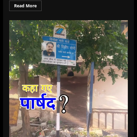
Read
Read More
more
about
“दरारों
ने
बता
दिया
सच,
विकास
नहीं.भ्रष्टाचार
में
दौड़
रहा
है
गौरव
पथ!”सड़क
बनने
से
पहले
ही
बिखरने
लगी
व्यवस्था,
विकास
के
नाम
पर
किसका
कारोबार?