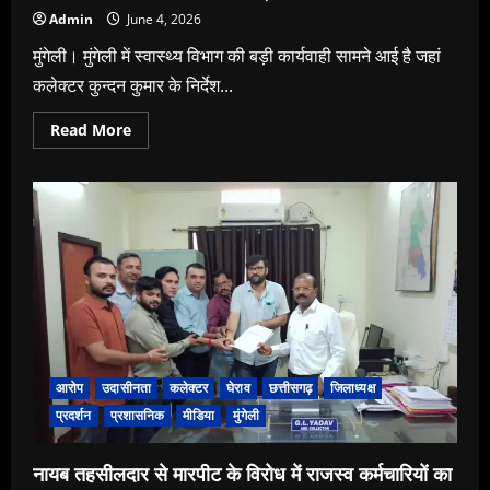
Admin
June 4, 2026
मुंगेली। मुंगेली में स्वास्थ्य विभाग की बड़ी कार्यवाही सामने आई है जहां
कलेक्टर कुन्दन कुमार के निर्देश...
Read
Read More
more
about
“मुंगेली
के
लाइफ
लाइन
हॉस्पिटल
पर
स्वास्थ्य
विभाग
की
बड़ी
कार्रवाई,
मरीजों
की
शिकायतों
आरोप
उदासीनता
कलेक्टर
घेराव
छत्तीसगढ़
जिलाध्यक्ष
पर
प्रबंधन
प्रदर्शन
प्रशासनिक
मीडिया
मुंगेली
को
थमाया
नोटिस”
नायब तहसीलदार से मारपीट के विरोध में राजस्व कर्मचारियों का