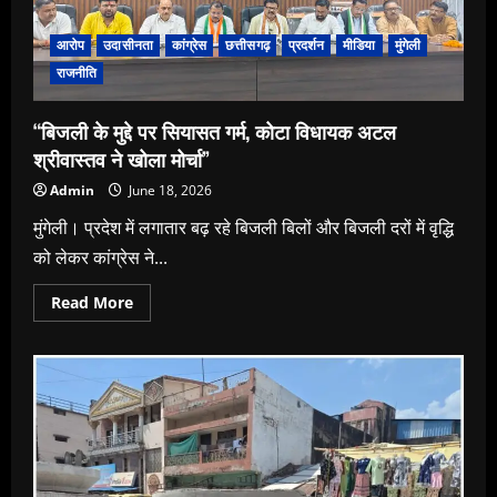
कुसुम
स्मेल्टर्स?”
पूर्व
आरोप
उदासीनता
कांग्रेस
छत्तीसगढ़
प्रदर्शन
मीडिया
मुंगेली
में
भी
राजनीति
गई
है
मजदूरों
“बिजली के मुद्दे पर सियासत गर्म, कोटा विधायक अटल
की
जान।
श्रीवास्तव ने खोला मोर्चा”
Admin
June 18, 2026
मुंगेली। प्रदेश में लगातार बढ़ रहे बिजली बिलों और बिजली दरों में वृद्धि
को लेकर कांग्रेस ने...
Read
Read More
more
about
“बिजली
के
मुद्दे
पर
सियासत
गर्म,
कोटा
विधायक
अटल
श्रीवास्तव