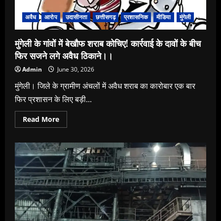
वंचित
कॉलोनीवासी
अब
अवैध
आरोप
उदासीनता
छत्तीसगढ़
प्रशासनिक
मीडिया
मुंगेली
आर-
पार
के
मुंगेली के गांवों में बेखौफ शराब कोचिए! कार्रवाई के दावों के बीच
मूड
में,
फिर सजने लगे अवैध ठिकाने।।
अवैध
प्लाटिंग
Admin
June 30, 2026
करने
वालों
पर
मुंगेली। जिले के ग्रामीण अंचलों में अवैध शराब का कारोबार एक बार
कार्रवाई
की
फिर प्रशासन के लिए बड़ी...
मांग
तेज।”
Read
Read More
more
about
मुंगेली
के
गांवों
में
बेखौफ
शराब
कोचिए!
कार्रवाई
के
दावों
के
बीच