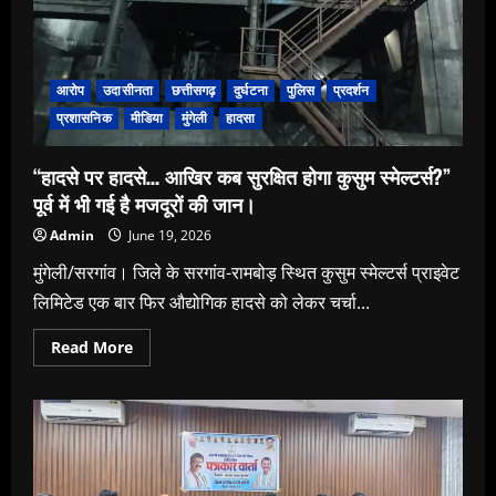
फिर
सजने
लगे
अवैध
ठिकाने।।
आरोप
उदासीनता
छत्तीसगढ़
दुर्घटना
पुलिस
प्रदर्शन
प्रशासनिक
मीडिया
मुंगेली
हादसा
“हादसे पर हादसे… आखिर कब सुरक्षित होगा कुसुम स्मेल्टर्स?”
पूर्व में भी गई है मजदूरों की जान।
Admin
June 19, 2026
मुंगेली/सरगांव। जिले के सरगांव-रामबोड़ स्थित कुसुम स्मेल्टर्स प्राइवेट
लिमिटेड एक बार फिर औद्योगिक हादसे को लेकर चर्चा...
Read
Read More
more
about
“हादसे
पर
हादसे…
आखिर
कब
सुरक्षित
होगा