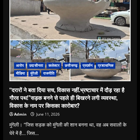
ने
खोला
मोर्चा”
आरोप
उदासीनता
कलेक्टर
छत्तीसगढ़
प्रदर्शन
प्रशासनिक
मीडिया
मुंगेली
राजनीति
“दरारों ने बता दिया सच, विकास नहीं.भ्रष्टाचार में दौड़ रहा है
गौरव पथ!”सड़क बनने से पहले ही बिखरने लगी व्यवस्था,
विकास के नाम पर किसका कारोबार?
Admin
June 11, 2026
मुंगेली। “जिस सड़क को मुंगेली की शान बनना था, वह अब सवालों के
घेरे में है… जिस...