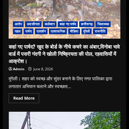
आरोप
उदासीनता
कलेक्टर
कहा गए पार्षद
छत्तीसगढ़
जिलाध्यक्ष
पहल
पार्षद
प्रदर्शन
प्रशासनिक
मीडिया
मुंगेली
राजनीति
कहां गए पार्षद? खुद के बोर्ड के नीचे कचरे का अंबार,विनोबा भावे
वार्ड में पसरी गंदगी ने खोली निष्क्रियता की पोल, रहवासियों में
आक्रोश।
Admin
June 8, 2026
मुंगेली। शहर को स्वच्छ और सुंदर बनाने के लिए नगर पालिका द्वारा
लगातार अभियान चलाने और स्वच्छता...
Read
Read More
more
about
कहां
गए
पार्षद?
खुद
के