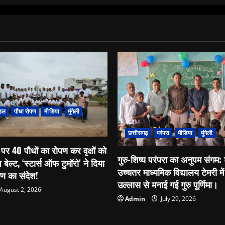
जमीन
विवाद
में
अपहरण
कर
हत्या,
5
आरोपी
गिरफ्तार
हल
पौधा रोपण
मीडिया
मुंगेली
छत्तीसगढ़
परंपरा
मीडिया
मुंगेली
पर 40 पौधों का रोपण कर वृक्षों को
गुरु-शिष्य परंपरा का अनुपम संगम
प बेल्ट, ‘स्टार्स ऑफ टुमॉरो’ ने दिया
उच्चतर माध्यमिक विद्यालय टेमरी में 
्षण का संदेश!
उल्लास से मनाई गई गुरु पूर्णिमा।
August 2, 2026
Admin
July 29, 2026