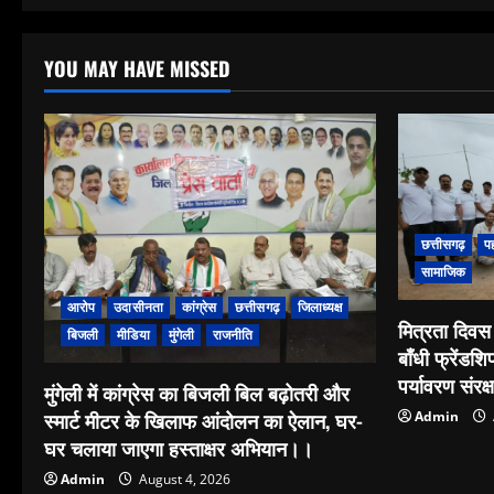
YOU MAY HAVE MISSED
छत्तीसगढ़
प
सामाजिक
आरोप
उदासीनता
कांग्रेस
छत्तीसगढ़
जिलाध्यक्ष
मित्रता दिवस 
बिजली
मीडिया
मुंगेली
राजनीति
बाँधी फ्रेंडशि
पर्यावरण संरक
मुंगेली में कांग्रेस का बिजली बिल बढ़ोतरी और
स्मार्ट मीटर के खिलाफ आंदोलन का ऐलान, घर-
Admin
घर चलाया जाएगा हस्ताक्षर अभियान।।
Admin
August 4, 2026