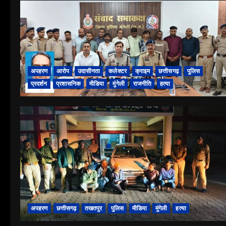
अपहरण
आरोप
उदासीनता
कलेक्टर
क्राइम
छत्तीसगढ़
पुलिस
प्रदर्शन
प्रशासनिक
मीडिया
मुंगेली
राजनीति
हत्या
अपहरण
छत्तीसगढ़
तखतपुर
पुलिस
मीडिया
मुंगेली
हत्या