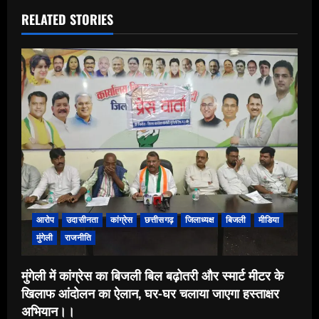
RELATED STORIES
आरोप
उदासीनता
कांग्रेस
छत्तीसगढ़
जिलाध्यक्ष
बिजली
मीडिया
मुंगेली
राजनीति
मुंगेली में कांग्रेस का बिजली बिल बढ़ोतरी और स्मार्ट मीटर के
खिलाफ आंदोलन का ऐलान, घर-घर चलाया जाएगा हस्ताक्षर
अभियान।।