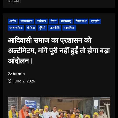
आंदोलन।
आरोप
उदासीनता
कलेक्टर
घेराव
छत्तीसगढ़
जिलाध्यक्ष
प्रदर्शन
प्रशासनिक
मीडिया
मुंगेली
राजनीति
सामाजिक
आदिवासी समाज का प्रशासन को
अल्टीमेटम, मांगें पूरी नहीं हुईं तो होगा बड़ा
आंदोलन।
Admin
June 2, 2026