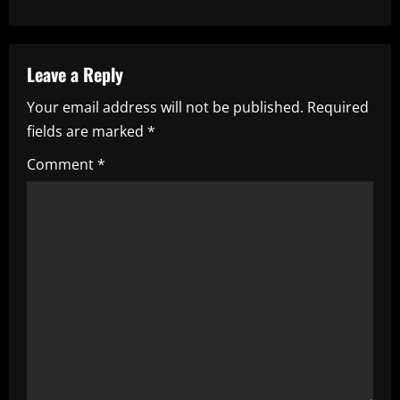
a
v
Leave a Reply
i
Your email address will not be published.
Required
fields are marked
*
g
Comment
*
a
t
i
o
n