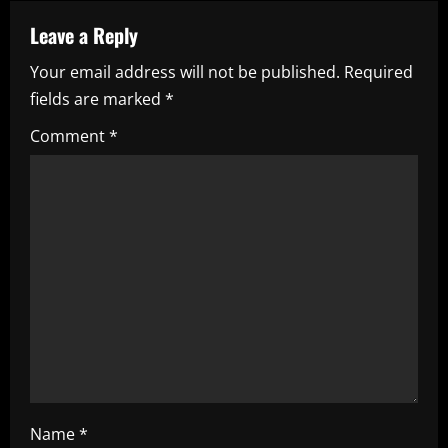
v
Leave a Reply
i
Your email address will not be published.
Required
g
fields are marked
*
a
Comment
*
t
i
o
n
Name
*