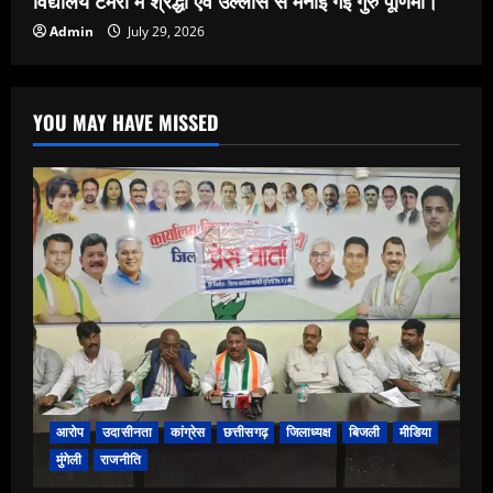
Admin
July 29, 2026
YOU MAY HAVE MISSED
आरोप
उदासीनता
कांग्रेस
छत्तीसगढ़
जिलाध्यक्ष
बिजली
मीडिया
मुंगेली
राजनीति