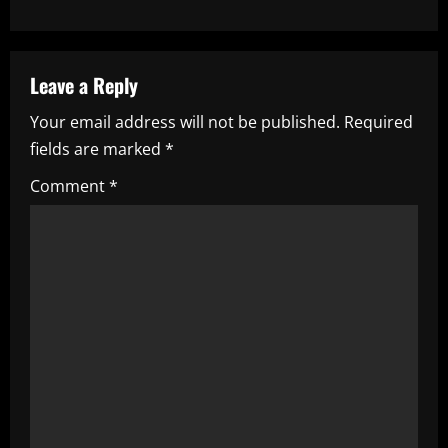
n
a
Leave a Reply
v
Your email address will not be published.
Required
i
fields are marked
*
g
Comment
*
a
t
i
o
n