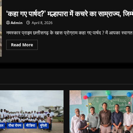
‘कहा गए पार्षद?’ मल्हापारा में कचरे का साम्राज्य, जिम
Admin
April 8, 2026
नमस्कार प्राइम छत्तीसगढ़ के खास प्रोग्राम कहा गए पार्षद ? में आपका स्वाग
Read
Read More
more
about
‘कहा
गए
पार्षद?’
मल्हापारा
में
कचरे
का
साम्राज्य,
जिम्मेदार
लापता!
हल
पौधा रोपण
मीडिया
मुंगेली