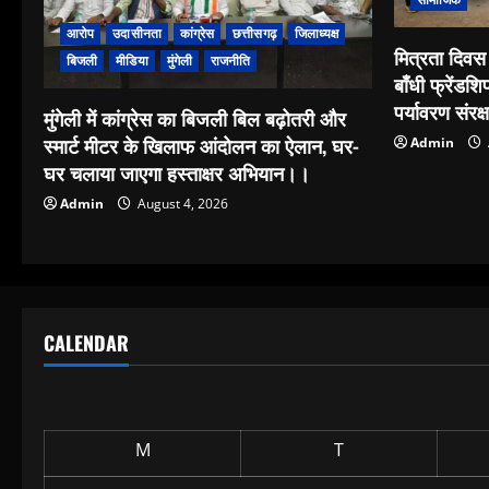
आरोप
उदासीनता
कांग्रेस
छत्तीसगढ़
जिलाध्यक्ष
मित्रता दिवस 
बिजली
मीडिया
मुंगेली
राजनीति
बाँधी फ्रेंडशि
पर्यावरण संरक
मुंगेली में कांग्रेस का बिजली बिल बढ़ोतरी और
स्मार्ट मीटर के खिलाफ आंदोलन का ऐलान, घर-
Admin
घर चलाया जाएगा हस्ताक्षर अभियान।।
Admin
August 4, 2026
CALENDAR
M
T