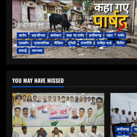
आरोप
उदासीनता
कलेक्टर
कहा गए पार्षद
छत्तीसगढ़
पहल
पार्षद
प्रदर्शन
प्रशासनिक
मीडिया
मुंगेली
राजनीति
राजेंद्र वार्ड
शिविर
सफाई
स्वास्थ्य
YOU MAY HAVE MISSED
छत्तीसगढ़
प
सामाजिक