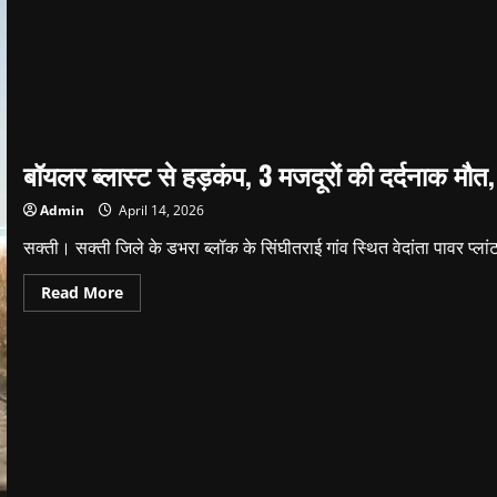
बॉयलर ब्लास्ट से हड़कंप, 3 मजदूरों की दर्दनाक मौत
Admin
April 14, 2026
सक्ती। सक्ती जिले के डभरा ब्लॉक के सिंघीतराई गांव स्थित वेदांता पावर प्लांट 
Read
Read More
more
about
बॉयलर
ब्लास्ट
से
हड़कंप,
3
मजदूरों
की
दर्दनाक
मौत,
8
से