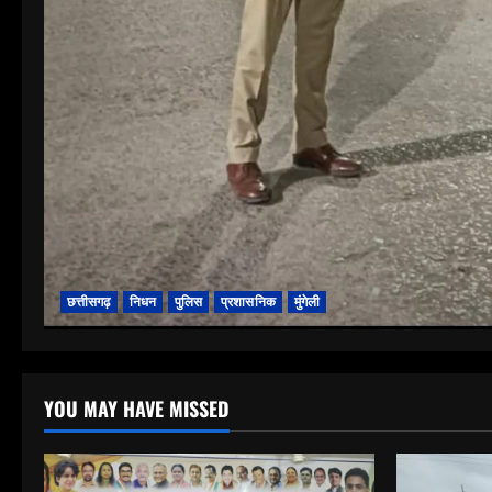
छत्तीसगढ़
निधन
पुलिस
प्रशासनिक
मुंगेली
YOU MAY HAVE MISSED