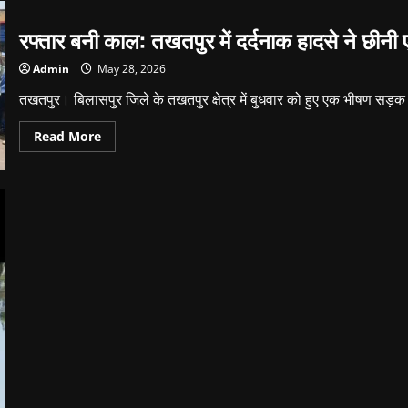
रफ्तार बनी काल: तखतपुर में दर्दनाक हादसे ने छीन
Admin
May 28, 2026
तखतपुर। बिलासपुर जिले के तखतपुर क्षेत्र में बुधवार को हुए एक भीषण सड़क
Read
Read More
more
about
रफ्तार
बनी
काल:
तखतपुर
में
दर्दनाक
हादसे
ने
छीनी
एक
और
जिंदगी