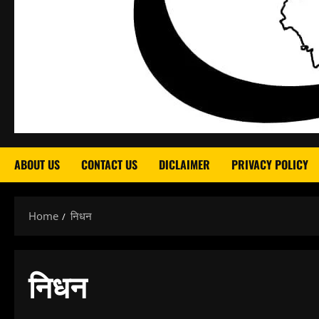
ABOUT US
CONTACT US
DICLAIMER
PRIVACY POLICY
Home
निधन
निधन