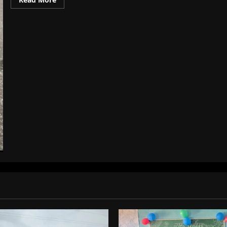
more
about
जरहागांव
थाना
प्रभारी
नंदलाल
पैकरा
का
आकस्मिक
निधन,पुलिस
महकमे
में
शोक,
क्षेत्र
में
स्तब्धता।।