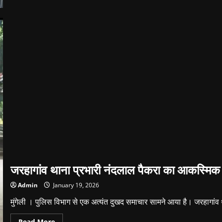
मुंगेली
में
भीषण
सड़क
हादसा,
एक
की
मौके
पर
मौत,
दो
गंभीर।
जरहागांव थाना प्रभारी नंदलाल पैकरा का आकस्मिक नि
Admin
January 19, 2026
मुंगेली । पुलिस विभाग से एक अत्यंत दुखद समाचार सामने आया है। जरहागांव 
Read
Read More