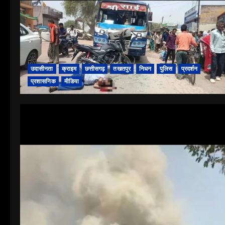
उदासीनता
क्राइम
छत्तीसगढ़
तखतपुर
निधन
पुलिस
प्रदर्शन
प्रशासनिक
मीडिया