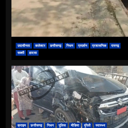
उदासीनता
कलेक्टर
छत्तीसगढ़
निधन
प्रदर्शन
प्रशासनिक
रायगढ़
सक्ती
हादसा
क्राइम
छत्तीसगढ़
निधन
पुलिस
मीडिया
मुंगेली
स्वास्थ्य