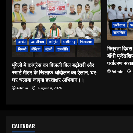
छत्तीसगढ़
प
सामाजिक
आरोप
उदासीनता
कांग्रेस
छत्तीसगढ़
जिलाध्यक्ष
मित्रता दिवस 
बिजली
मीडिया
मुंगेली
राजनीति
बाँधी फ्रेंडशि
पर्यावरण संरक
मुंगेली में कांग्रेस का बिजली बिल बढ़ोतरी और
स्मार्ट मीटर के खिलाफ आंदोलन का ऐलान, घर-
Admin
घर चलाया जाएगा हस्ताक्षर अभियान।।
Admin
August 4, 2026
CALENDAR